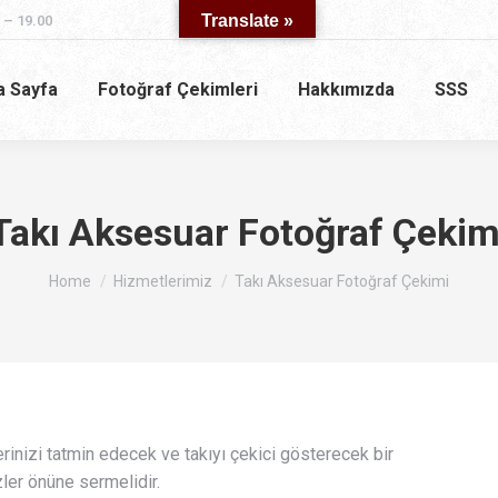
Translate »
 – 19.00
a Sayfa
Fotoğraf Çekimleri
Hakkımızda
SSS
Takı Aksesuar Fotoğraf Çekim
You are here:
Home
Hizmetlerimiz
Takı Aksesuar Fotoğraf Çekimi
rinizi tatmin edecek ve takıyı çekici gösterecek bir
zler önüne sermelidir.