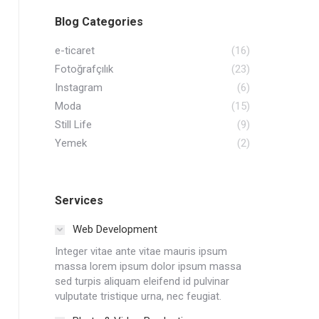
Blog Categories
e-ticaret
(16)
Fotoğrafçılık
(23)
Instagram
(6)
Moda
(15)
Still Life
(9)
Yemek
(2)
Services
Web Development
Integer vitae ante vitae mauris ipsum
massa lorem ipsum dolor ipsum massa
sed turpis aliquam eleifend id pulvinar
vulputate tristique urna, nec feugiat.