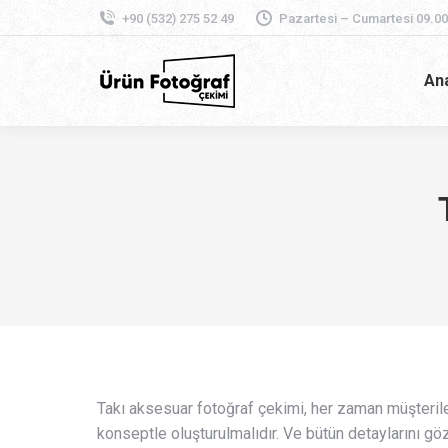
+90 (532) 275 52 49
Pazartesi – Cumartesi 09.00
An
Takı aksesuar fotoğraf çekimi, her zaman müşterile
konseptle oluşturulmalıdır. Ve bütün detaylarını gö