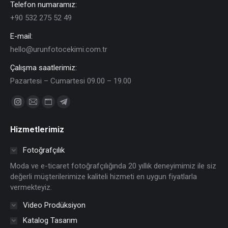
Telefon numaramız:
+90 532 275 52 49
E-mail:
hello@urunfotocekimi.com.tr
Çalışma saatlerimiz:
Pazartesi – Cumartesi 09.00 – 19.00
Find us on:
Instagram
Mail
Website
Telegram
page
page
page
page
Hizmetlerimiz
opens
opens
opens
opens
in
in
in
in
Fotoğrafçılık
new
new
new
new
Moda ve e-ticaret fotoğrafçılığında 20 yıllık deneyimimiz ile siz
window
window
window
window
değerli müşterilerimize kaliteli hizmeti en uygun fiyatlarla
vermekteyiz.
Video Prodüksiyon
Katalog Tasarım