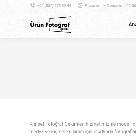
+90 (532) 275 52 49
Pazartesi – Cumartesi 09.00
An
Kişisel Fotoğraf Çekimleri hizmetimiz ile model, 
medya ve kişisel kullanım için stüdyoda fotoğrafları