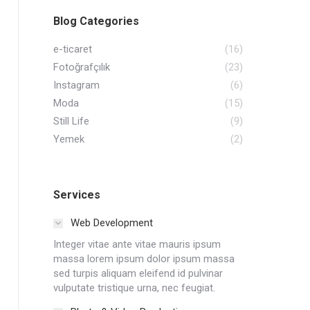
Blog Categories
e-ticaret
(16)
Fotoğrafçılık
(23)
Instagram
(6)
Moda
(15)
Still Life
(9)
Yemek
(2)
Services
Web Development
Integer vitae ante vitae mauris ipsum
massa lorem ipsum dolor ipsum massa
sed turpis aliquam eleifend id pulvinar
vulputate tristique urna, nec feugiat.