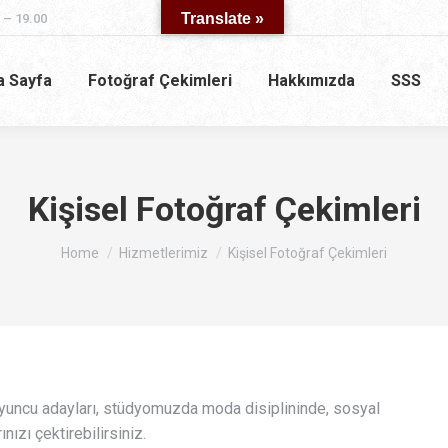
Translate »
 – 19.00
a Sayfa
Fotoğraf Çekimleri
Hakkımızda
SSS
Kişisel Fotoğraf Çekimleri
You are here:
Home
Hizmetlerimiz
Kişisel Fotoğraf Çekimleri
oyuncu adayları, stüdyomuzda moda disiplininde, sosyal
nızı çektirebilirsiniz.