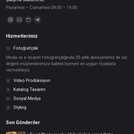
Pazartesi – Cumartesi 09.00 – 19.00
Find us on:
Instagram
Mail
Website
Telegram
page
page
page
page
Hizmetlerimiz
opens
opens
opens
opens
in
in
in
in
Fotoğrafçılık
new
new
new
new
Moda ve e-ticaret fotoğrafçılığında 20 yıllık deneyimimiz ile siz
window
window
window
window
değerli müşterilerimize kaliteli hizmeti en uygun fiyatlarla
vermekteyiz.
Video Prodüksiyon
Katalog Tasarım
Sosyal Medya
Styling
Son Gönderiler