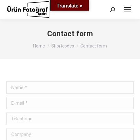
Translate »
Search:
Contact form
You are here:
Home
Shortcodes
Contact form
Name *
E-mail *
Telephone
Company