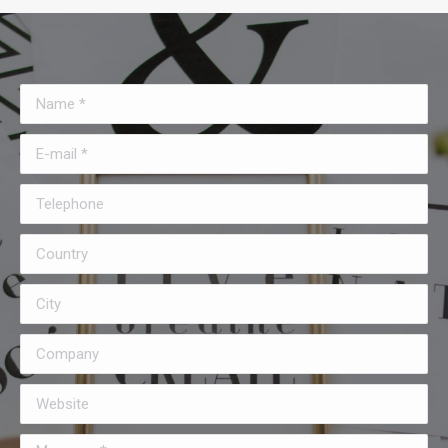
Name *
E-mail *
Telephone
Country
City
Company
Website
Message *