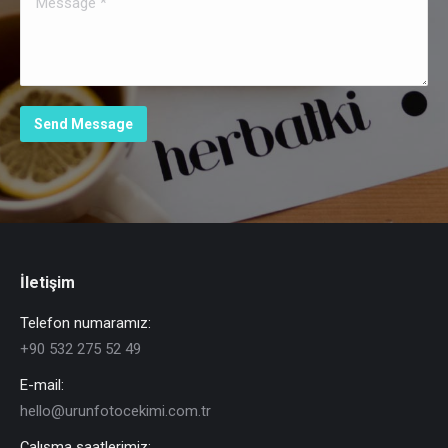
Send Message
İletişim
Telefon numaramız:
+90 532 275 52 49
E-mail:
hello@urunfotocekimi.com.tr
Çalışma saatlerimiz: