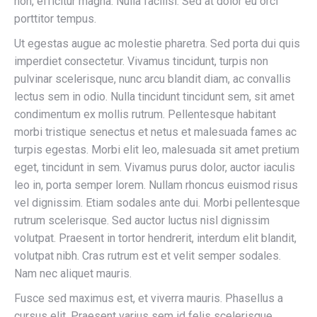
non, efficitur magna. Nulla facilisi. Sed at dolor eu orci
porttitor tempus.
Ut egestas augue ac molestie pharetra. Sed porta dui quis
imperdiet consectetur. Vivamus tincidunt, turpis non
pulvinar scelerisque, nunc arcu blandit diam, ac convallis
lectus sem in odio. Nulla tincidunt tincidunt sem, sit amet
condimentum ex mollis rutrum. Pellentesque habitant
morbi tristique senectus et netus et malesuada fames ac
turpis egestas. Morbi elit leo, malesuada sit amet pretium
eget, tincidunt in sem. Vivamus purus dolor, auctor iaculis
leo in, porta semper lorem. Nullam rhoncus euismod risus
vel dignissim. Etiam sodales ante dui. Morbi pellentesque
rutrum scelerisque. Sed auctor luctus nisl dignissim
volutpat. Praesent in tortor hendrerit, interdum elit blandit,
volutpat nibh. Cras rutrum est et velit semper sodales.
Nam nec aliquet mauris.
Fusce sed maximus est, et viverra mauris. Phasellus a
cursus elit. Praesent varius sem id felis scelerisque