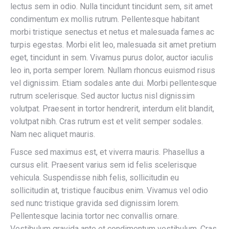
lectus sem in odio. Nulla tincidunt tincidunt sem, sit amet
condimentum ex mollis rutrum. Pellentesque habitant
morbi tristique senectus et netus et malesuada fames ac
turpis egestas. Morbi elit leo, malesuada sit amet pretium
eget, tincidunt in sem. Vivamus purus dolor, auctor iaculis
leo in, porta semper lorem. Nullam rhoncus euismod risus
vel dignissim. Etiam sodales ante dui. Morbi pellentesque
rutrum scelerisque. Sed auctor luctus nisl dignissim
volutpat. Praesent in tortor hendrerit, interdum elit blandit,
volutpat nibh. Cras rutrum est et velit semper sodales.
Nam nec aliquet mauris.
Fusce sed maximus est, et viverra mauris. Phasellus a
cursus elit. Praesent varius sem id felis scelerisque
vehicula. Suspendisse nibh felis, sollicitudin eu
sollicitudin at, tristique faucibus enim. Vivamus vel odio
sed nunc tristique gravida sed dignissim lorem.
Pellentesque lacinia tortor nec convallis ornare.
Vestibulum gravida ante et condimentum vestibulum. Cras