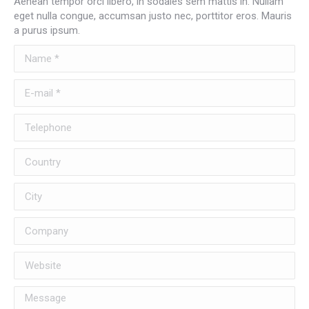
Aenean tempor orci libero, in sodales sem mattis in. Nullam
eget nulla congue, accumsan justo nec, porttitor eros. Mauris
a purus ipsum.
Name *
E-mail *
Telephone
Country
City
Company
Website
Message