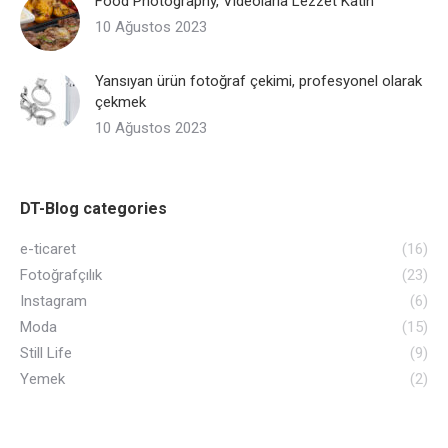
Food Photography, Videolarla Lezzet Katın
10 Ağustos 2023
Yansıyan ürün fotoğraf çekimi, profesyonel olarak
çekmek
10 Ağustos 2023
DT-Blog categories
e-ticaret
(16)
Fotoğrafçılık
(23)
Instagram
(6)
Moda
(15)
Still Life
(9)
Yemek
(2)