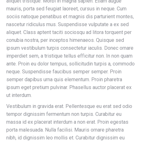
aliquet tristique. Morbi in magna sapien. Etiam augue
mauris, porta sed feugiat laoreet, cursus in neque. Cum
sociis natoque penatibus et magnis dis parturient montes,
nascetur ridiculus mus. Suspendisse vulputate a ex sed
aliquet. Class aptent taciti sociosqu ad litora torquent per
conubia nostra, per inceptos himenaeos. Quisque sed
ipsum vestibulum turpis consectetur iaculis. Donec ornare
imperdiet sem, a tristique tellus efficitur non. In non quam
ante. Proin eu dolor tempus, sollicitudin turpis a, commodo
neque. Suspendisse faucibus semper semper. Proin
semper dapibus urna quis elementum. Proin pharetra
ipsum eget pretium pulvinar. Phasellus auctor placerat ex
ut interdum.
Vestibulum in gravida erat. Pellentesque eu erat sed odio
tempor dignissim fermentum non turpis. Curabitur eu
massa id ex placerat interdum a non erat. Proin egestas
porta malesuada. Nulla facilisi. Mauris ornare pharetra
nibh, id dignissim leo mollis et. Curabitur dignissim eu