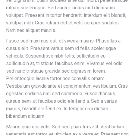
vel dignissim. Etiam sodales ante dui. Morbi pellentesque
rutrum scelerisque. Sed auctor luctus nisl dignissim
volutpat. Praesent in tortor hendrerit, interdum elit blandit,
volutpat nibh. Cras rutrum est et velit semper sodales.
Nam nec aliquet mauris.
Fusce sed maximus est, et viverra mauris. Phasellus a
cursus elit. Praesent varius sem id felis scelerisque
vehicula. Suspendisse nibh felis, sollicitudin eu
sollicitudin at, tristique faucibus enim. Vivamus vel odio
sed nunc tristique gravida sed dignissim lorem.
Pellentesque lacinia tortor nec convallis ornare.
Vestibulum gravida ante et condimentum vestibulum. Cras
egestas sodales nisi sed commodo. Fusce rhoncus
cursus sem, ut faucibus odio eleifend a. Sed a varius
mauris, blandit eleifend ex. In tempor orci dictum
bibendum aliquam.
Mauris quis nisi velit. Sed sed pharetra velit. Vestibulum
venenatis est tortor, et ultricies ex viverra et. Praesent non