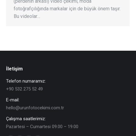
(perdenin arkası) video çekimi, moda
fotoğrafçılığında markalar için de büyük önem taşır.
Bu videolar…
İletişim
Telefon numaramız:
+90 532 275 52 49
E-mail:
hello@urunfotocekimi.com.tr
Çalışma saatlerimiz:
Pazartesi – Cumartesi 09.00 – 19.00