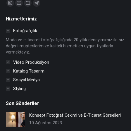
Find us on:
Instagram
Mail
Website
Telegram
page
page
page
page
Hizmetlerimiz
opens
opens
opens
opens
in
in
in
in
Fotoğrafçılık
new
new
new
new
Moda ve e-ticaret fotoğrafçılığında 20 yıllık deneyimimiz ile siz
window
window
window
window
değerli müşterilerimize kaliteli hizmeti en uygun fiyatlarla
vermekteyiz.
Video Prodüksiyon
Katalog Tasarım
Sosyal Medya
Styling
Son Gönderiler
Konsept Fotoğraf Çekimi ve E-Ticaret Görselleri
10 Ağustos 2023