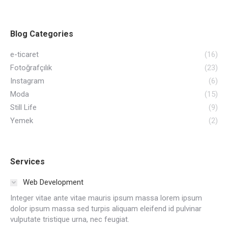
Blog Categories
e-ticaret
(16)
Fotoğrafçılık
(23)
Instagram
(6)
Moda
(15)
Still Life
(9)
Yemek
(2)
Services
Web Development
Integer vitae ante vitae mauris ipsum massa lorem ipsum
dolor ipsum massa sed turpis aliquam eleifend id pulvinar
vulputate tristique urna, nec feugiat.