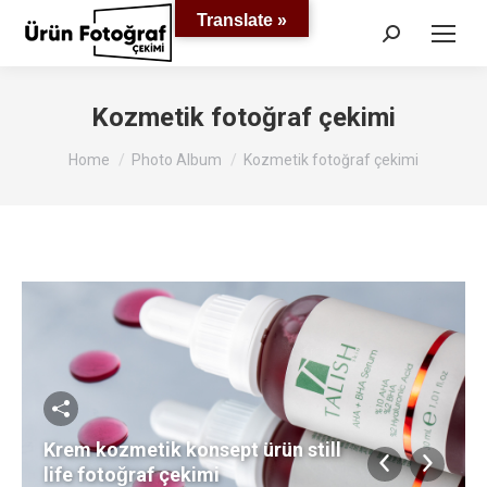
Translate »
Search:
Kozmetik fotoğraf çekimi
You are here:
Home
Photo Album
Kozmetik fotoğraf çekimi
Krem kozmetik konsept ürün still
life fotoğraf çekimi