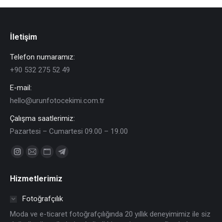
İletişim
Telefon numaramız:
+90 532 275 52 49
E-mail:
hello@urunfotocekimi.com.tr
Çalışma saatlerimiz:
Pazartesi – Cumartesi 09.00 – 19.00
Find us on:
Instagram
Mail
Website
Telegram
page
page
page
page
Hizmetlerimiz
opens
opens
opens
opens
in
in
in
in
Fotoğrafçılık
new
new
new
new
Moda ve e-ticaret fotoğrafçılığında 20 yıllık deneyimimiz ile siz
window
window
window
window