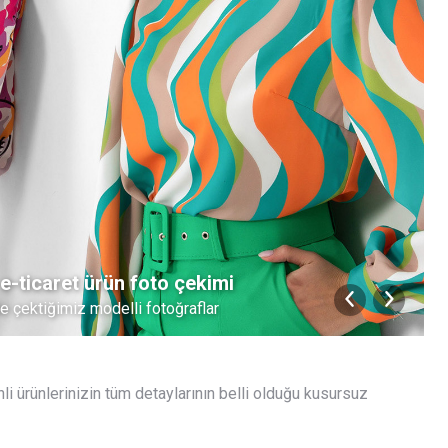
-ticaret ürün foto çekimi
e çektiğimiz modelli fotoğraflar
li ürünlerinizin tüm detaylarının belli olduğu kusursuz