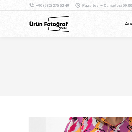
+90 (532) 275 52 49
Pazartesi – Cumartesi 09.00
An