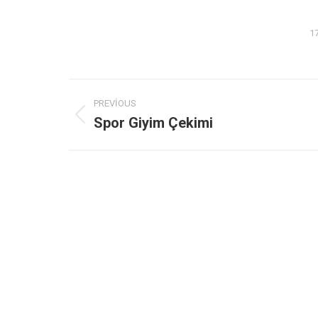
1
Album
PREVIOUS
navigation
Spor Giyim Çekimi
Previous
album: