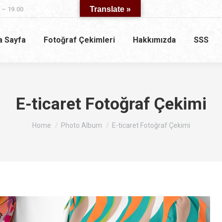
Translate »
 – 19.00
a Sayfa
Fotoğraf Çekimleri
Hakkımızda
SSS
E-ticaret Fotoğraf Çekimi
You are here:
Home
Photo Album
E-ticaret Fotoğraf Çekimi