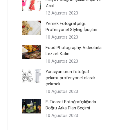
Zarif
12 Ağustos 2023
Yemek Fotoğrafçılığı,
Profesyonel Styling İpuçları
10 Ağustos 2023
Food Photography, Videolarla
Lezzet Katın
10 Ağustos 2023
Yansıyan ürün fotoğraf
çekimi, profesyonel olarak
çekmek
Mankenli Kadın iç giyim tayt içlik iç giyim fotoğra
10 Ağustos 2023
E-Ticaret Fotoğrafçılığında
Doğru Arka Plan Seçimi
10 Ağustos 2023