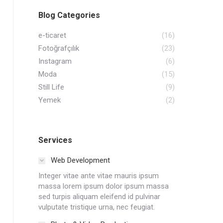
Blog Categories
e-ticaret
(16)
Fotoğrafçılık
(23)
Instagram
(6)
Moda
(15)
Still Life
(9)
Yemek
(2)
Services
Web Development
Integer vitae ante vitae mauris ipsum
massa lorem ipsum dolor ipsum massa
sed turpis aliquam eleifend id pulvinar
vulputate tristique urna, nec feugiat.