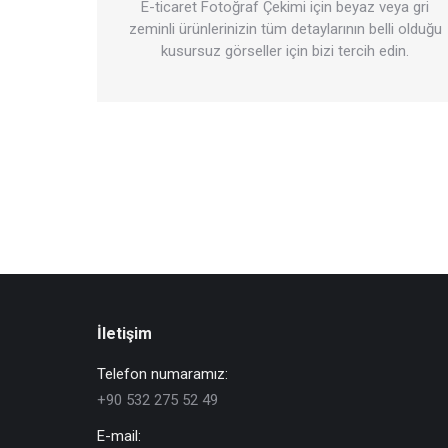
E-ticaret Fotoğraf Çekimi için beyaz veya gri
zeminli ürünlerinizin tüm detaylarının belli olduğu
kusursuz görseller için bizi tercih edin.
İletişim
Telefon numaramız:
+90 532 275 52 49
E-mail: