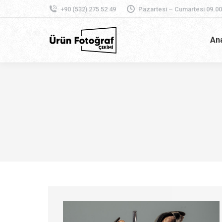
+90 (532) 275 52 49
Pazartesi – Cumartesi 09.00
An