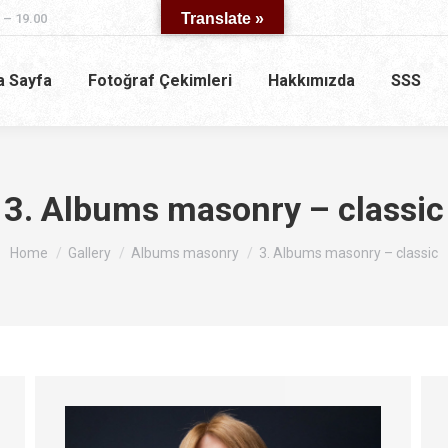
Translate »
 – 19.00
a Sayfa
Fotoğraf Çekimleri
Hakkımızda
SSS
3. Albums masonry – classic
You are here:
Home
Gallery
Albums masonry
3. Albums masonry – classic