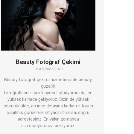
Beauty Fotoğraf Çekimi
18 Ağustos 2023
Beauty fotoğraf çekimi hizmetimiz ile beauty,
güzellik
fotoğraflarınızı profesyonel stüdyomuzda, en
yüksek kalitede çekiyoruz. Sizin de yüksek
çözünürlükte, en ince detayına kadar re-touch
yapılmış görsellere ihtiyacınız varsa, doğru
adrestesiniz. En yakın zamanda
sizi stüdyomuza bekliyoruz.