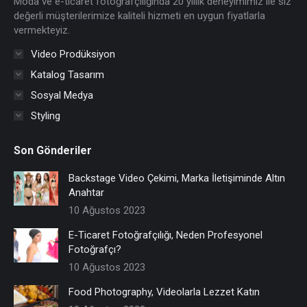
Moda ve e-ticaret fotoğrafçılığında 20 yıllık deneyimimiz ile siz
window
window
window
window
değerli müşterilerimize kaliteli hizmeti en uygun fiyatlarla
vermekteyiz.
Video Prodüksiyon
Katalog Tasarım
Sosyal Medya
Styling
Son Gönderiler
Backstage Video Çekimi, Marka İletişiminde Altın
Anahtar
10 Ağustos 2023
E-Ticaret Fotoğrafçılığı, Neden Profesyonel
Fotoğrafçı?
10 Ağustos 2023
Food Photography, Videolarla Lezzet Katın