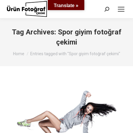
Translate »
Search:
Tag Archives:
Spor giyim fotoğraf
çekimi
You are here:
Home
Entries tagged with "Spor giyim fotoğraf çekimi"