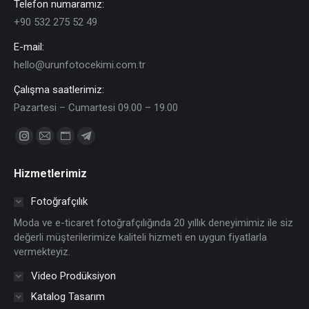
Telefon numaramız:
+90 532 275 52 49
E-mail:
hello@urunfotocekimi.com.tr
Çalışma saatlerimiz:
Pazartesi – Cumartesi 09.00 – 19.00
Find us on:
Instagram
Mail
Website
Telegram
page
page
page
page
Hizmetlerimiz
opens
opens
opens
opens
in
in
in
in
Fotoğrafçılık
new
new
new
new
Moda ve e-ticaret fotoğrafçılığında 20 yıllık deneyimimiz ile siz
window
window
window
window
değerli müşterilerimize kaliteli hizmeti en uygun fiyatlarla
vermekteyiz.
Video Prodüksiyon
Katalog Tasarım